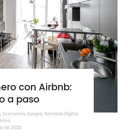
ero con Airbnb:
o a paso
g
,
Economía
,
Europa
,
Nómada Digital
,
rica
o de 2023