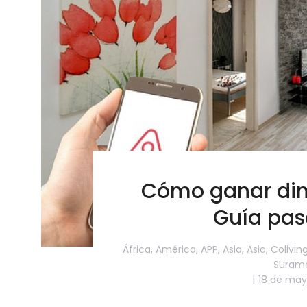
Cómo ganar din
Guía pas
África
,
América
,
APP
,
Asia
,
Asia
,
Colivin
Suramé
18 de may