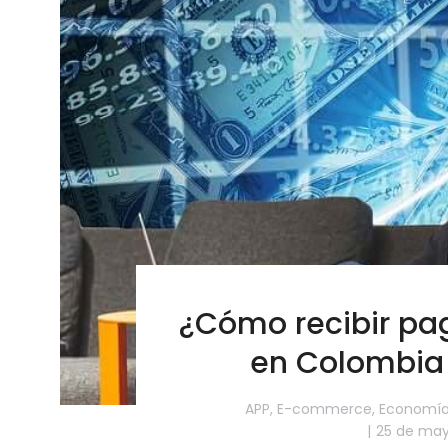
¿Cómo recibir pag
en Colombia
APP
,
E-commerce
,
Economí
25 de may