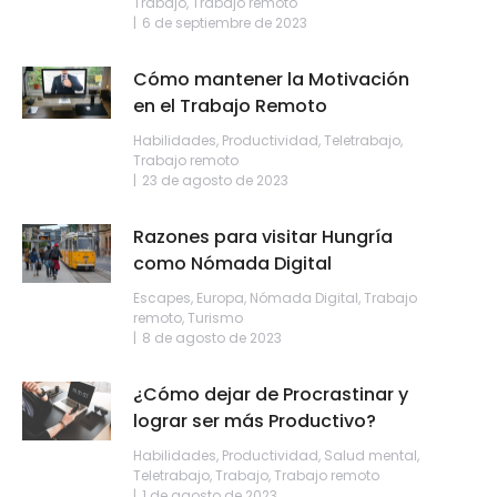
Trabajo
,
Trabajo remoto
6 de septiembre de 2023
Cómo mantener la Motivación
en el Trabajo Remoto
Habilidades
,
Productividad
,
Teletrabajo
,
Trabajo remoto
23 de agosto de 2023
Razones para visitar Hungría
como Nómada Digital
Escapes
,
Europa
,
Nómada Digital
,
Trabajo
remoto
,
Turismo
8 de agosto de 2023
¿Cómo dejar de Procrastinar y
lograr ser más Productivo?
Habilidades
,
Productividad
,
Salud mental
,
Teletrabajo
,
Trabajo
,
Trabajo remoto
1 de agosto de 2023