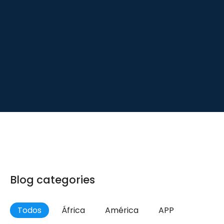
Blog categories
Todos
África
América
APP