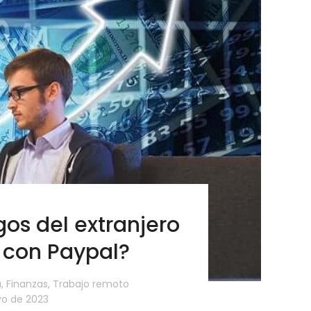
os del extranjero
 con Paypal?
a
,
Finanzas
,
Trabajo remoto
o de 2023