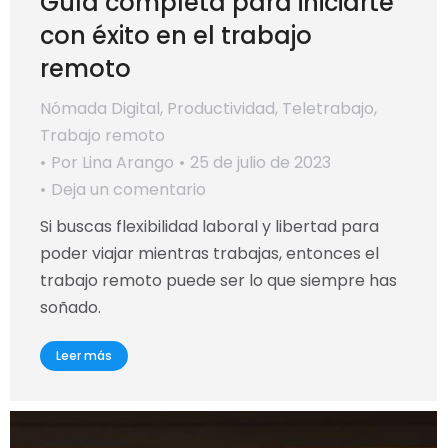
Guía completa para iniciarte
con éxito en el trabajo
remoto
Nómada Digital
,
Productividad
,
Teletrabajo
,
Trabajo remoto
Por
Lina Arango
25 de julio de 2023
Deja un comentario
Si buscas flexibilidad laboral y libertad para
poder viajar mientras trabajas, entonces el
trabajo remoto puede ser lo que siempre has
soñado.
Leer más