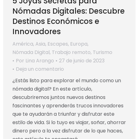
5 Joyas Secretas para
Nómadas Digitales: Descubre
Destinos Económicos e
Innovadores
América
,
Asia
,
Escapes
,
Europa
,
Nómada Digital
,
Trabajo remoto
,
Turismo
Por
Lina Arango
27 de junio de 2023
Deja un comentario
¿Estás listo para explorar el mundo como un
nómada digital? En este artículo,
descubriremos juntos nuevos destinos
fascinantes y aprenderás trucos innovadores
que te ayudarán a triunfar y disfrutar este
estilo de vida. Si lo tuyo es viajar, soñar, ahorrar
dinero pero a la vez disfrutar de lo que haces,