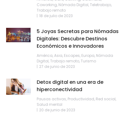
Coworking
,
Nómada Digital
,
Teletrabajo
,
Trabajo remoto
18 de julio de 2023
5 Joyas Secretas para Nómadas
Digitales: Descubre Destinos
Económicos e Innovadores
América
,
Asia
,
Escapes
,
Europa
,
Nómada
Digital
,
Trabajo remoto
,
Turismo
27 de junio de 2023
Detox digital en una era de
hiperconectividad
Pausas activas
,
Productividad
,
Red social
,
Salud mental
20 de junio de 2023