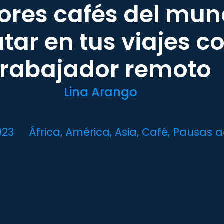
jores cafés del mu
utar en tus viajes 
trabajador remoto
Lina Arango
023
África
,
América
,
Asia
,
Café
,
Pausas a