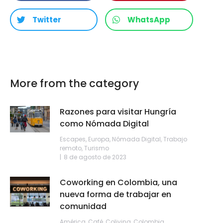
Twitter
WhatsApp
More from the category
Razones para visitar Hungría
como Nómada Digital
Escapes
,
Europa
,
Nómada Digital
,
Trabajo
remoto
,
Turismo
8 de agosto de 2023
Coworking en Colombia, una
nueva forma de trabajar en
comunidad
América
,
Café
,
Coliving
,
Colombia
,