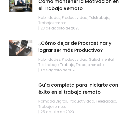
Cómo mantener la Motivación en
el Trabajo Remoto
Habilidades
,
Productividad
,
Teletrabajo
,
Trabajo remoto
23 de agosto de 2023
¿Cómo dejar de Procrastinar y
lograr ser más Productivo?
Habilidades
,
Productividad
,
Salud mental
,
Teletrabajo
,
Trabajo
,
Trabajo remoto
1 de agosto de 2023
Guía completa para iniciarte con
éxito en el trabajo remoto
Nómada Digital
,
Productividad
,
Teletrabajo
,
Trabajo remoto
25 de julio de 2023