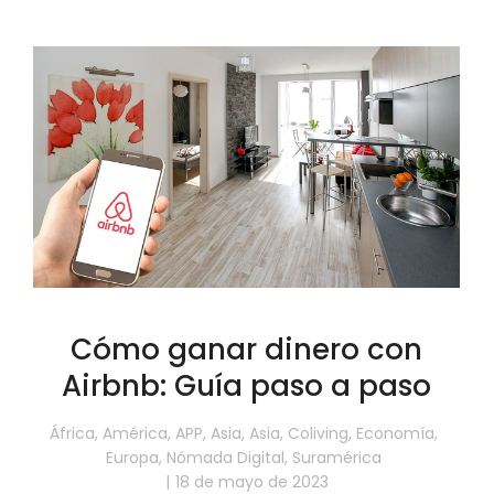
Cómo ganar dinero con
Airbnb: Guía paso a paso
África
,
América
,
APP
,
Asia
,
Asia
,
Coliving
,
Economía
,
Europa
,
Nómada Digital
,
Suramérica
18 de mayo de 2023