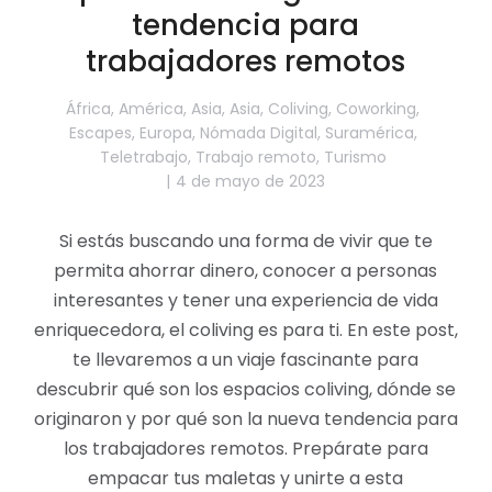
tendencia para
trabajadores remotos
África
,
América
,
Asia
,
Asia
,
Coliving
,
Coworking
,
Escapes
,
Europa
,
Nómada Digital
,
Suramérica
,
Teletrabajo
,
Trabajo remoto
,
Turismo
4 de mayo de 2023
Si estás buscando una forma de vivir que te
permita ahorrar dinero, conocer a personas
interesantes y tener una experiencia de vida
enriquecedora, el coliving es para ti. En este post,
te llevaremos a un viaje fascinante para
descubrir qué son los espacios coliving, dónde se
originaron y por qué son la nueva tendencia para
los trabajadores remotos. Prepárate para
empacar tus maletas y unirte a esta