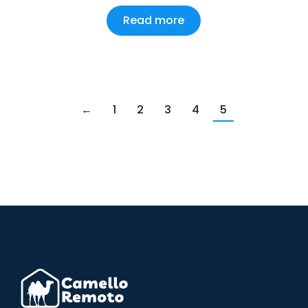
Read more
←
1
2
3
4
5