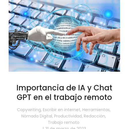
Importancia de IA y Chat
GPT en el trabajo remoto
Copywriting
,
Escribir en internet
,
Herramientas
,
Nómada Digital
,
Productividad
,
Redacción
,
Trabajo remoto
31 de marzo de 2023