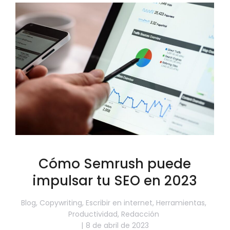
Cómo Semrush puede
impulsar tu SEO en 2023
Blog
,
Copywriting
,
Escribir en internet
,
Herramientas
,
Productividad
,
Redacción
8 de abril de 2023