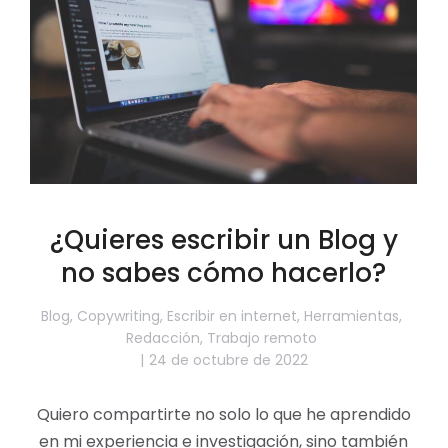
¿Quieres escribir un Blog y
no sabes cómo hacerlo?
Blog
,
Copywriting
,
Escribir en internet
,
Herramientas
,
Redacción
,
Trabajo remoto
24 de octubre de 2022
Quiero compartirte no solo lo que he aprendido
en mi experiencia e investigación, sino también