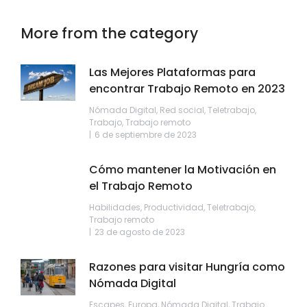
More from the category
Las Mejores Plataformas para
encontrar Trabajo Remoto en 2023
Nómada Digital
,
Red social
,
Teletrabajo
,
Trabajo
,
Trabajo remoto
6 de septiembre de 2023
Cómo mantener la Motivación en
el Trabajo Remoto
Habilidades
,
Productividad
,
Teletrabajo
,
Trabajo remoto
23 de agosto de 2023
Razones para visitar Hungría como
Nómada Digital
Escapes
,
Europa
,
Nómada Digital
,
Trabajo