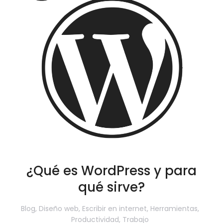
¿Qué es WordPress y para
qué sirve?
Blog
,
Diseño web
,
Escribir en internet
,
Herramientas
,
Productividad
,
Trabajo