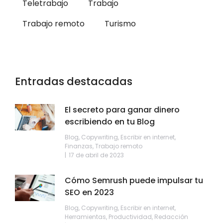
Teletrabajo
Trabajo
Trabajo remoto
Turismo
Entradas destacadas
El secreto para ganar dinero
escribiendo en tu Blog
Blog
,
Copywriting
,
Escribir en internet
,
Finanzas
,
Trabajo remoto
17 de abril de 2023
Cómo Semrush puede impulsar tu
SEO en 2023
Blog
,
Copywriting
,
Escribir en internet
,
Herramientas
,
Productividad
,
Redacción