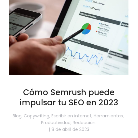
Cómo Semrush puede
impulsar tu SEO en 2023
Blog
,
Copywriting
,
Escribir en internet
,
Herramientas
,
Productividad
,
Redacción
8 de abril de 2023