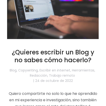
¿Quieres escribir un Blog y
no sabes cómo hacerlo?
Blog
,
Copywriting
,
Escribir en internet
,
Herramientas
,
Redacción
,
Trabajo remoto
24 de octubre de 2022
Quiero compartirte no solo lo que he aprendido
en mi experiencia e investigación, sino también