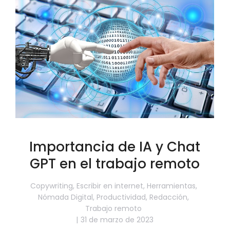
Importancia de IA y Chat
GPT en el trabajo remoto
Copywriting
,
Escribir en internet
,
Herramientas
,
Nómada Digital
,
Productividad
,
Redacción
,
Trabajo remoto
31 de marzo de 2023