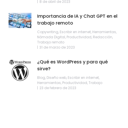
8 de abril de 2023
Importancia de IA y Chat GPT en el
trabajo remoto
Copywriting
,
Escribir en internet
,
Herramientas
,
Nómada Digital
,
Productividad
,
Redacción
,
Trabajo remoto
31 de marzo de 2023
¿Qué es WordPress y para qué
sirve?
Blog
,
Diseño web
,
Escribir en internet
,
Herramientas
,
Productividad
,
Trabajo
23 de febrero de 2023