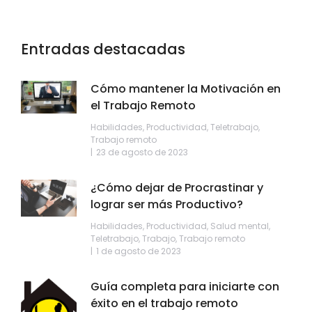
Entradas destacadas
Cómo mantener la Motivación en
el Trabajo Remoto
Habilidades
,
Productividad
,
Teletrabajo
,
Trabajo remoto
23 de agosto de 2023
¿Cómo dejar de Procrastinar y
lograr ser más Productivo?
Habilidades
,
Productividad
,
Salud mental
,
Teletrabajo
,
Trabajo
,
Trabajo remoto
1 de agosto de 2023
Guía completa para iniciarte con
éxito en el trabajo remoto