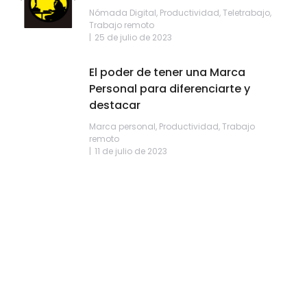
Nómada Digital
,
Productividad
,
Teletrabajo
,
Trabajo remoto
25 de julio de 2023
El poder de tener una Marca
Personal para diferenciarte y
destacar
Marca personal
,
Productividad
,
Trabajo
remoto
11 de julio de 2023