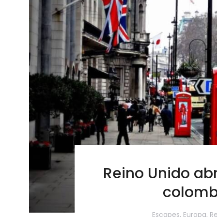
Reino Unido abr
colomb
Escapes
,
Europa
,
Re